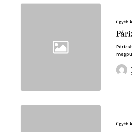
Egyéb k
Pári
Párizs
megpus
Egyéb k