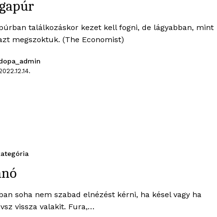
ngapúr
púrban találkozáskor kezet kell fogni, de lágyabban, mint
azt megszoktuk. (The Economist)
dopa_admin
2022.12.14.
ategória
ánó
ban soha nem szabad elnézést kérni, ha késel vagy ha
vsz vissza valakit. Fura,…