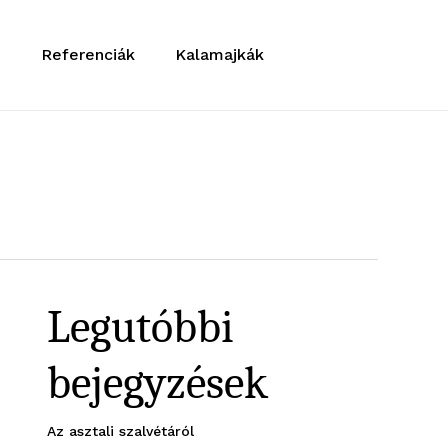
ő
Referenciák
Kalamajkák
Legutóbbi
bejegyzések
Az asztali szalvétáról