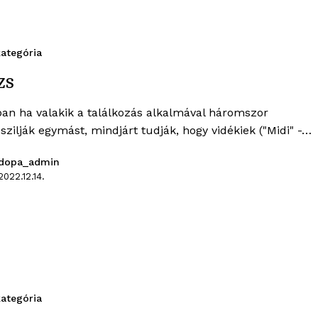
ategória
zs
ban ha valakik a találkozás alkalmával háromszor
zilják egymást, mindjárt tudják, hogy vidékiek ("Midi" -…
dopa_admin
2022.12.14.
ategória