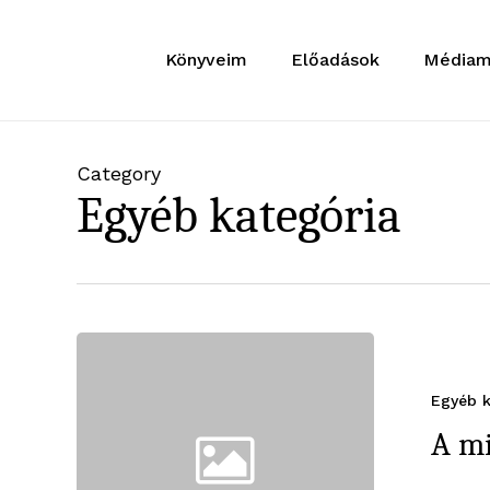
Skip
to
Könyveim
Előadások
Médiam
main
content
Category
Egyéb kategória
Egyéb k
A mi