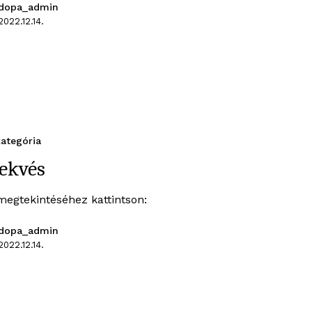
dopa_admin
2022.12.14.
ategória
ekvés
megtekintéséhez kattintson:
dopa_admin
2022.12.14.