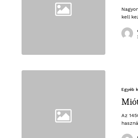
Nagyon
kell k
Egyéb k
Miót
Az 145
haszná