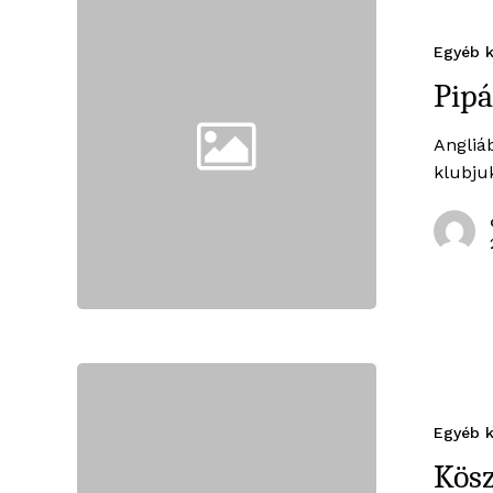
Egyéb k
Pipá
Angliá
klubju
Egyéb k
Kös