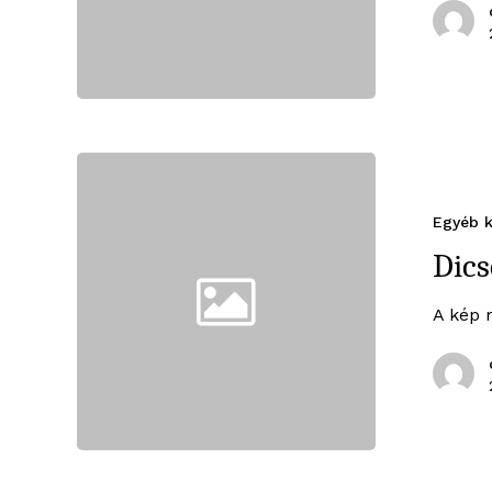
Egyéb k
Dics
A kép 