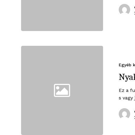
Egyéb k
Nya
Ez a f
s vagy