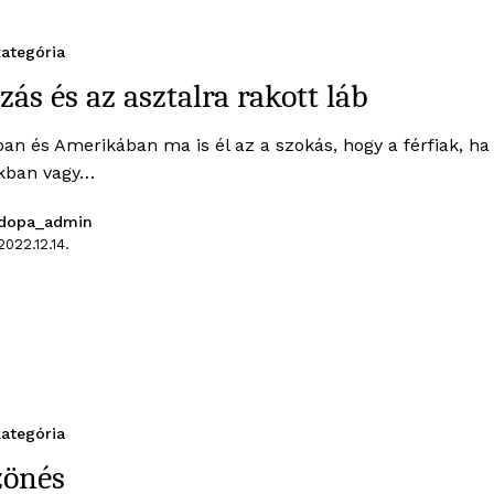
ategória
zás és az asztalra rakott láb
ban és Amerikában ma is él az a szokás, hogy a férfiak, ha
kban vagy…
dopa_admin
2022.12.14.
ategória
zönés