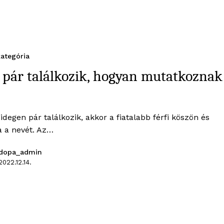
ategória
 pár találkozik, hogyan mutatkoznak
idegen pár találkozik, akkor a fiatalabb férfi köszön és
 a nevét. Az…
dopa_admin
2022.12.14.