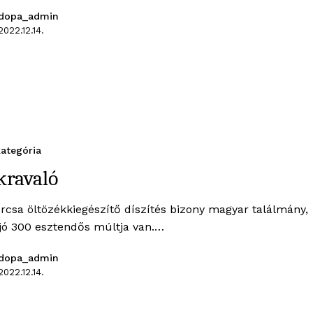
dopa_admin
2022.12.14.
ategória
kravaló
urcsa öltözékkiegészítő díszítés bizony magyar találmány,
 jó 300 esztendős múltja van.…
dopa_admin
2022.12.14.