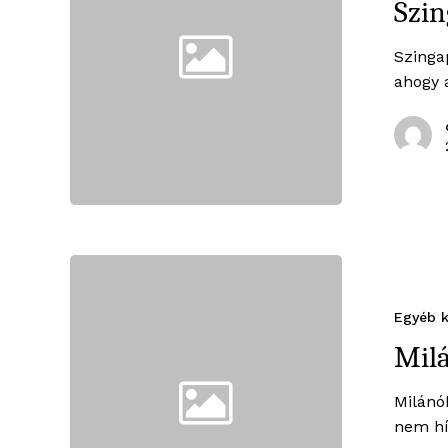
Szi
Szinga
ahogy 
Egyéb k
Mil
Milánó
nem hí