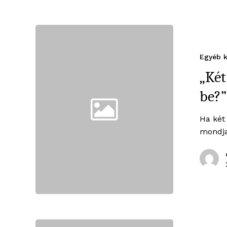
Egyéb k
„Két
be?”
Ha két 
mondja