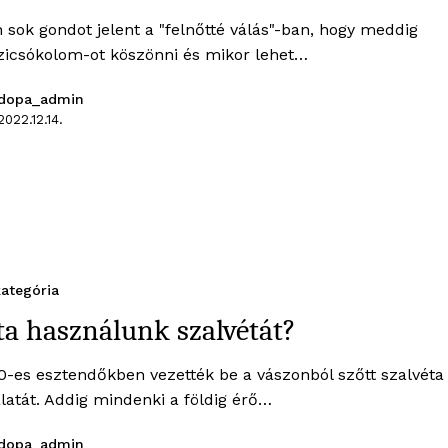
 sok gondot jelent a "felnőtté válás"-ban, hogy meddig
ezicsókolom-ot köszönni és mikor lehet…
dopa_admin
2022.12.14.
ategória
a használunk szalvétát?
0-es esztendőkben vezették be a vászonból szőtt szalvéta
latát. Addig mindenki a földig érő…
dopa_admin