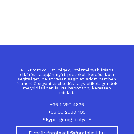
A G-Protokoll Bt. cégek, intézmények írásos
felkérése alapján nyújt protokoll kérdésekben
segítséget, de szívesen segít az adott percben
felmerülő egyéni viselkedési vagy etikett gondok
megoldásában is. Ne habozzon, keressen
minket!
+36 1 260 4826
+36 30 2030 105
Skype: gorog.ibolya E
E-mail: gprotokoll@gprotokoll.hu