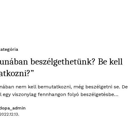
ategória
unában beszélgethetünk? Be kell
atkozni?”
nában nem kell bemutatkozni, még beszélgetni se. De
l egy viszonylag fennhangon folyó beszélgetésbe…
dopa_admin
2022.12.13.