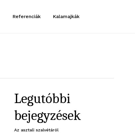
ő
Referenciák
Kalamajkák
Legutóbbi
bejegyzések
Az asztali szalvétáról