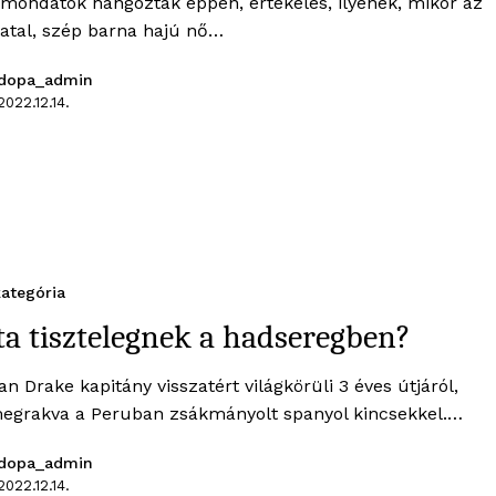
 mondatok hangoztak éppen, értékelés, ilyenek, mikor az
fiatal, szép barna hajú nő…
dopa_admin
2022.12.14.
ategória
a tisztelegnek a hadseregben?
n Drake kapitány visszatért világkörüli 3 éves útjáról,
megrakva a Peruban zsákmányolt spanyol kincsekkel.…
dopa_admin
2022.12.14.