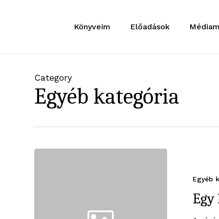
Skip
to
Könyveim
Előadások
Médiam
main
content
Category
Egyéb kategória
Egyéb k
Egy 