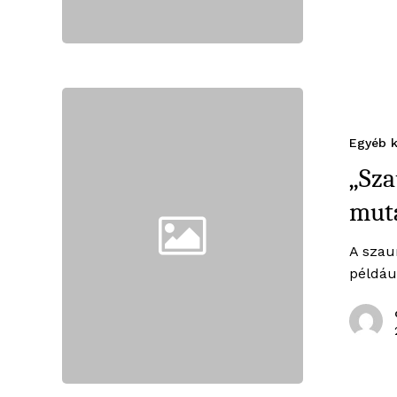
Egyéb k
„Sza
mut
A szau
példáu