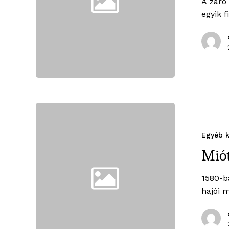
A záró
egyik 
Egyéb k
Miót
1580-ba
hajói 