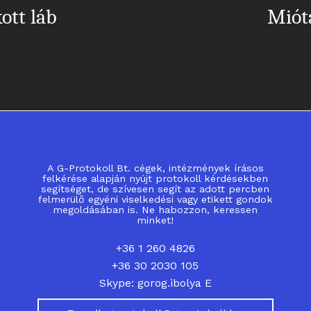
ott láb
Miót
A G-Protokoll Bt. cégek, intézmények írásos
felkérése alapján nyújt protokoll kérdésekben
segítséget, de szívesen segít az adott percben
felmerülő egyéni viselkedési vagy etikett gondok
megoldásában is. Ne habozzon, keressen
minket!
+36 1 260 4826
+36 30 2030 105
Skype: gorog.ibolya E