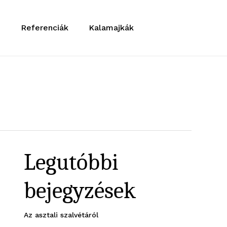
ő
Referenciák
Kalamajkák
Legutóbbi
bejegyzések
Az asztali szalvétáról