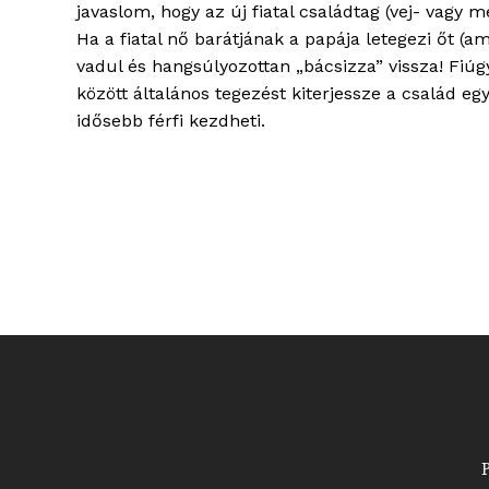
javaslom, hogy az új fiatal családtag (vej- vagy m
Ha a fiatal nő barátjának a papája letegezi őt (a
vadul és hangsúlyozottan „bácsizza” vissza! Fiúgy
között általános tegezést kiterjessze a család egy
idősebb férfi kezdheti.
P