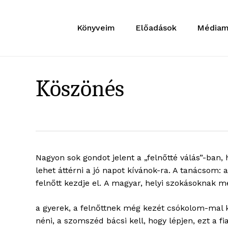
Skip
to
Könyveim
Előadások
Médiam
main
content
Köszönés
Nagyon sok gondot jelent a „felnőtté válás”-ban
lehet áttérni a jó napot kívánok-ra. A tanácsom:
felnőtt kezdje el. A magyar, helyi szokásoknak 
a gyerek, a felnőttnek még kezét csókolom-mal k
néni, a szomszéd bácsi kell, hogy lépjen, ezt a 