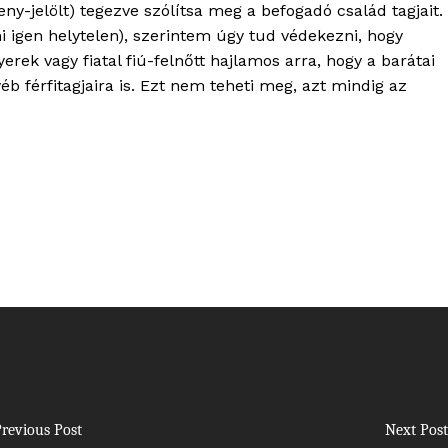
eny-jelölt) tegezve szólítsa meg a befogadó család tagjait.
mi igen helytelen), szerintem úgy tud védekezni, hogy
erek vagy fiatal fiú-felnőtt hajlamos arra, hogy a barátai
éb férfitagjaira is. Ezt nem teheti meg, azt mindig az
revious Post
Next Post