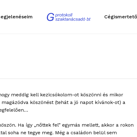
egjelenéseim
Cégismertet
, hogy meddig kell kezicsókolom-ot köszönni és mikor
 a magázódva köszönést (tehát a jó napot kívánok-ot) a
megfelelően…
öszön. Ha így „nőttek fel” egymás mellett, akkor a rokon
fiatal soha ne tegye meg. Még a családon belül sem