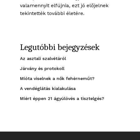
valamennyit elfújnia, ezt jó előjelnek
tekintették további életére.
Legutóbbi bejegyzések
Az asztali szalvétáról
Járvány és protokoll
Mióta viselnek a nők fehérneműt?
A vendéglátás kialakulása
Miért éppen 21 ágyúlövés a tisztelgés?