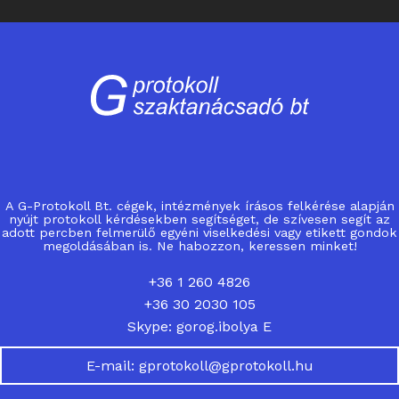
A G-Protokoll Bt. cégek, intézmények írásos felkérése alapján
nyújt protokoll kérdésekben segítséget, de szívesen segít az
adott percben felmerülő egyéni viselkedési vagy etikett gondok
megoldásában is. Ne habozzon, keressen minket!
+36 1 260 4826
+36 30 2030 105
Skype: gorog.ibolya E
E-mail: gprotokoll@gprotokoll.hu