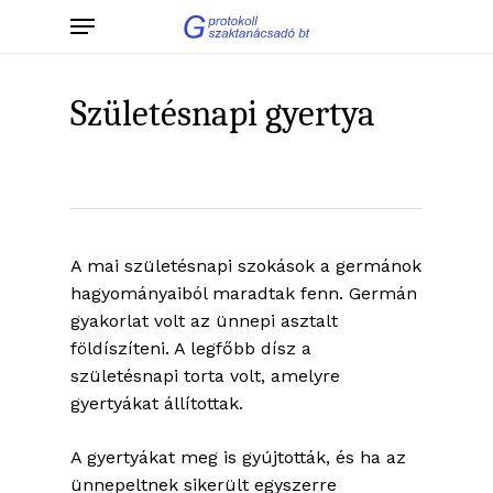
Skip
Menu
to
main
content
Születésnapi gyertya
A mai születésnapi szokások a germánok
hagyományaiból maradtak fenn. Germán
gyakorlat volt az ünnepi asztalt
földíszíteni. A legfőbb dísz a
születésnapi torta volt, amelyre
gyertyákat állítottak.
A gyertyákat meg is gyújtották, és ha az
ünnepeltnek sikerült egyszerre