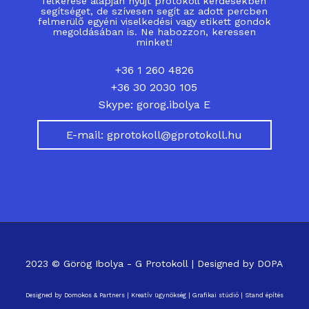
felkérése alapján nyújt protokoll kérdésekben
segítséget, de szívesen segít az adott percben
felmerülő egyéni viselkedési vagy etikett gondok
megoldásában is. Ne habozzon, keressen
minket!
+36 1 260 4826
+36 30 2030 105
Skype: gorog.ibolya E
E-mail: gprotokoll@gprotokoll.hu
2023 © Görög Ibolya - G Protokoll | Designed by
DOPA
Designed by
Domokos & Partners
|
Kreatív ügynökség
|
Grafikai stúdió
|
Stand építés