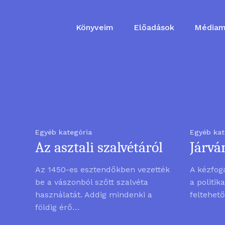
Skip
to
Könyveim
Előadások
Médiam
main
content
Egyéb kategória
Egyéb kat
Az asztali szalvétáról
Járvá
Az 1450-es esztendőkben vezették
A kézfog
be a vászonból szőtt szalvéta
a politik
használatát. Addig mindenki a
feltehet
földig érő…