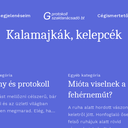
egjelenéseim
Cégismertet
Kalamajkák, kelepcék
egória
Egyéb kategória
ny és protokoll
Mióta viselnek a
fehérneműt?
ást mellőzni célszerű, bár
ai és az üzleti világban
A ruha alatt hordott vászo
ően megmarad. Elég, ha…
keletről jött. Honfoglaló ős
felső ruhájuk alatt rövid