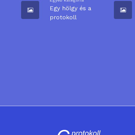
Egyéb kategória
Egy hölgy és a
protokoll