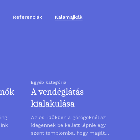
ő
Referenciák
Kalamajkák
Egyéb kategória
 nők
A vendéglátás
kialakulása
ning
Az ősi időkben a görögöknél az
eink
idegennek be kellett lépnie egy
szent templomba, hogy magát…