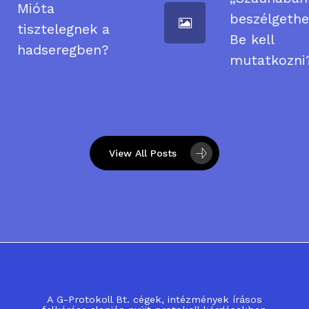
Mióta
beszélgeth
tisztelegnek a
Be kell
hadseregben?
mutatkozni
View All Posts
A G-Protokoll Bt. cégek, intézmények írásos