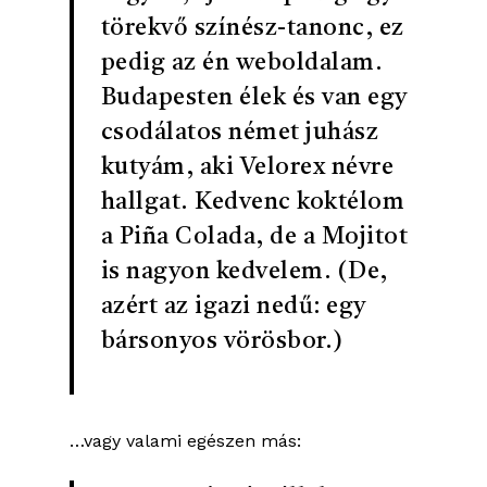
törekvő színész-tanonc, ez
pedig az én weboldalam.
Budapesten élek és van egy
csodálatos német juhász
kutyám, aki Velorex névre
hallgat. Kedvenc koktélom
a Piña Colada, de a Mojitot
is nagyon kedvelem. (De,
azért az igazi nedű: egy
bársonyos vörösbor.)
…vagy valami egészen más: