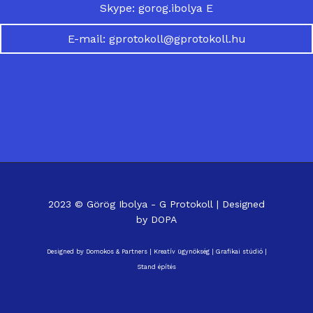
Skype: gorog.ibolya E
E-mail: gprotokoll@gprotokoll.hu
2023 © Görög Ibolya - G Protokoll | Designed
by
DOPA
Designed by
Domokos & Partners
|
Kreatív ügynökség
|
Grafikai stúdió
|
Stand építés