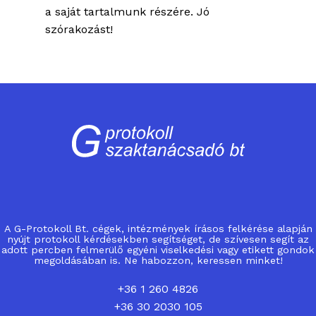
a saját tartalmunk részére. Jó
szórakozást!
A G-Protokoll Bt. cégek, intézmények írásos felkérése alapján
nyújt protokoll kérdésekben segítséget, de szívesen segít az
adott percben felmerülő egyéni viselkedési vagy etikett gondok
megoldásában is. Ne habozzon, keressen minket!
+36 1 260 4826
+36 30 2030 105