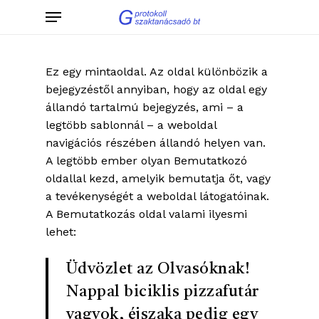
Skip
Menu
to
main
content
Ez egy mintaoldal. Az oldal különbözik a
bejegyzéstől annyiban, hogy az oldal egy
állandó tartalmú bejegyzés, ami – a
legtöbb sablonnál – a weboldal
navigációs részében állandó helyen van.
A legtöbb ember olyan Bemutatkozó
oldallal kezd, amelyik bemutatja őt, vagy
a tevékenységét a weboldal látogatóinak.
A Bemutatkozás oldal valami ilyesmi
lehet:
Üdvözlet az Olvasóknak!
Nappal biciklis pizzafutár
vagyok, éjszaka pedig egy